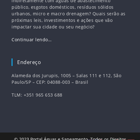
indiretamente com águas de abastecimento
público, esgotos domésticos, resíduos sólidos
urbanos, micro e macro drenagem? Quais serão as
próximas leis, investimentos e ações que vão
impactar sua cidade ou seu negócio?
Continuar lendo…
Endereço
Alameda dos Jurupis, 1005 – Salas 111 e 112, São
Paulo/SP – CEP: 04088-003 – Brasil
TLM: +351 965 653 688
© 2023
Portal Águas e Saneamento
. Todos os Direitos