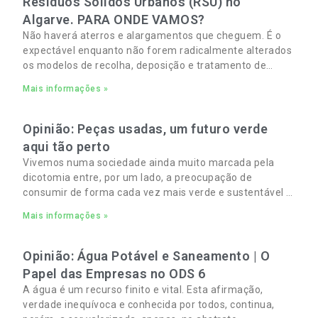
Resíduos Sólidos Urbanos (RSU) no
Algarve. PARA ONDE VAMOS?
Não haverá aterros e alargamentos que cheguem. É o
expectável enquanto não forem radicalmente alterados
os modelos de recolha, deposição e tratamento de
Resíduos Sólidos Urbanos (RSU) no Algarve. As
Mais informações »
Opinião: Peças usadas, um futuro verde
aqui tão perto
Vivemos numa sociedade ainda muito marcada pela
dicotomia entre, por um lado, a preocupação de
consumir de forma cada vez mais verde e sustentável e,
por outro, a necessidade de gerir orçamentos pessoais
Mais informações »
e familiares cada vez mais apertados.
Opinião: Água Potável e Saneamento | O
Papel das Empresas no ODS 6
A água é um recurso finito e vital. Esta afirmação,
verdade inequívoca e conhecida por todos, continua,