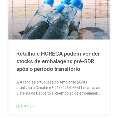
Retalho e HORECA podem vender
stocks de embalagens pré-SDR
após o período transitório
A Agência Portuguesa do Ambiente (APA)
atualizou a Circular n.º 01/2026/DFEMR relativa ao
Sistema de Depósito e Reembolso de embalagens
de bebidas não reutilizáveis (SDR). A atualização
traz um esclarecimento relevante para
LEIA MAIS »
distribuidores, grossistas, estabelecimentos de
comércio a retalho e do setor HORECA.