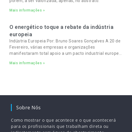
porém, a ser valorizada, apenas, no abstrato.
Mais informações »
O energético toque a rebate da indústria
europeia
Indústria Europeia Por: Bruno Soares Gonçalves A 20 de
Fevereiro, várias empresas e organizações
manifestaram total apoio a um pacto industrial europeu
para complementar o pacto ecológico e manter
Mais informações »
empregos
Sobre Nós
Como mostrar o que acontece e o que acontecerá
para os profissionais que trabalham direta ou