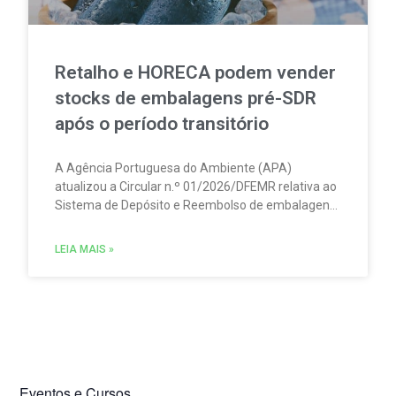
Retalho e HORECA podem vender
stocks de embalagens pré-SDR
após o período transitório
A Agência Portuguesa do Ambiente (APA)
atualizou a Circular n.º 01/2026/DFEMR relativa ao
Sistema de Depósito e Reembolso de embalagens
de bebidas não reutilizáveis (SDR). A atualização
traz um esclarecimento relevante para
LEIA MAIS »
distribuidores, grossistas, estabelecimentos de
comércio a retalho e do setor HORECA.
Eventos e Cursos