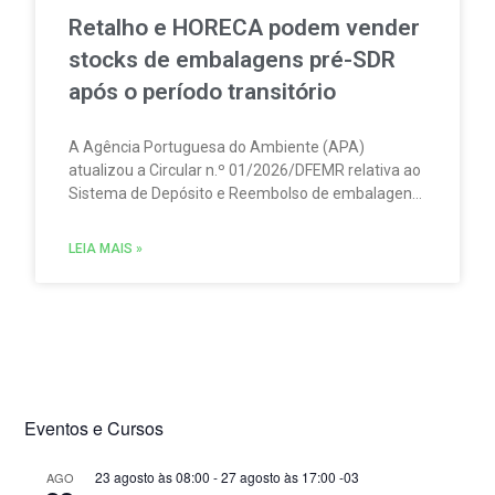
Retalho e HORECA podem vender
stocks de embalagens pré-SDR
após o período transitório
A Agência Portuguesa do Ambiente (APA)
atualizou a Circular n.º 01/2026/DFEMR relativa ao
Sistema de Depósito e Reembolso de embalagens
de bebidas não reutilizáveis (SDR). A atualização
traz um esclarecimento relevante para
LEIA MAIS »
distribuidores, grossistas, estabelecimentos de
comércio a retalho e do setor HORECA.
Eventos e Cursos
23 agosto às 08:00
-
27 agosto às 17:00
-03
AGO