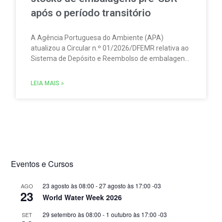
após o período transitório
A Agência Portuguesa do Ambiente (APA)
atualizou a Circular n.º 01/2026/DFEMR relativa ao
Sistema de Depósito e Reembolso de embalagens
de bebidas não reutilizáveis (SDR). A atualização
traz um esclarecimento relevante para
LEIA MAIS »
distribuidores, grossistas, estabelecimentos de
comércio a retalho e do setor HORECA.
Eventos e Cursos
23 agosto às 08:00
-
27 agosto às 17:00
-03
AGO
23
World Water Week 2026
29 setembro às 08:00
-
1 outubro às 17:00
-03
SET