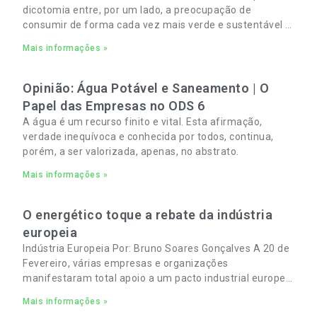
dicotomia entre, por um lado, a preocupação de
consumir de forma cada vez mais verde e sustentável e,
por outro, a necessidade de gerir orçamentos pessoais
Mais informações »
e familiares cada vez mais apertados.
Opinião: Água Potável e Saneamento | O
Papel das Empresas no ODS 6
A água é um recurso finito e vital. Esta afirmação,
verdade inequívoca e conhecida por todos, continua,
porém, a ser valorizada, apenas, no abstrato.
Mais informações »
O energético toque a rebate da indústria
europeia
Indústria Europeia Por: Bruno Soares Gonçalves A 20 de
Fevereiro, várias empresas e organizações
manifestaram total apoio a um pacto industrial europeu
para complementar o pacto ecológico e manter
Mais informações »
empregos