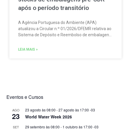
após o período transitório
A Agência Portuguesa do Ambiente (APA)
atualizou a Circular n.º 01/2026/DFEMR relativa ao
Sistema de Depósito e Reembolso de embalagens
de bebidas não reutilizáveis (SDR). A atualização
traz um esclarecimento relevante para
LEIA MAIS »
distribuidores, grossistas, estabelecimentos de
comércio a retalho e do setor HORECA.
Eventos e Cursos
23 agosto às 08:00
-
27 agosto às 17:00
-03
AGO
23
World Water Week 2026
29 setembro às 08:00
-
1 outubro às 17:00
-03
SET