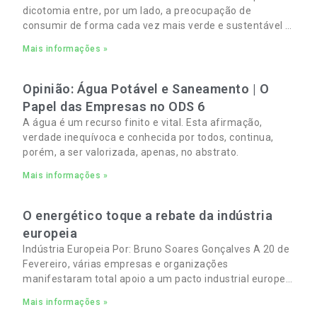
dicotomia entre, por um lado, a preocupação de
consumir de forma cada vez mais verde e sustentável e,
por outro, a necessidade de gerir orçamentos pessoais
Mais informações »
e familiares cada vez mais apertados.
Opinião: Água Potável e Saneamento | O
Papel das Empresas no ODS 6
A água é um recurso finito e vital. Esta afirmação,
verdade inequívoca e conhecida por todos, continua,
porém, a ser valorizada, apenas, no abstrato.
Mais informações »
O energético toque a rebate da indústria
europeia
Indústria Europeia Por: Bruno Soares Gonçalves A 20 de
Fevereiro, várias empresas e organizações
manifestaram total apoio a um pacto industrial europeu
para complementar o pacto ecológico e manter
Mais informações »
empregos