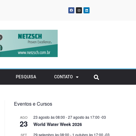
gia renovável para
atividades em solo
ransitório
rvatório
PESQUISA
CONTATO
Eventos e Cursos
23 agosto às 08:00
-
27 agosto às 17:00
-03
AGO
23
World Water Week 2026
29 setembro às 08:00
-
1 outubro às 17:00
-03
SET