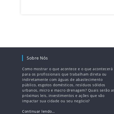
responsável por cerca de 35% do abastecimento
de água à vila.
Sobre Nós
Como mostrar o que acontece e o que acontecerá
para os profissionais que trabalham direta ou
indiretamente com águas de abastecimento
público, esgotos domésticos, resíduos sólidos
urbanos, micro e macro drenagem? Quais serão a
próximas leis, investimentos e ações que vão
impactar sua cidade ou seu negócio?
Continuar lendo…