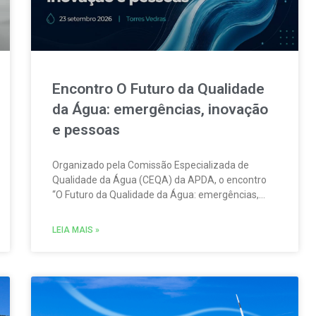
Encontro O Futuro da Qualidade
da Água: emergências, inovação
e pessoas
Organizado pela Comissão Especializada de
Qualidade da Água (CEQA) da APDA, o encontro
“O Futuro da Qualidade da Água: emergências,
inovação e pessoas” tem lugar na ESCO – Escola
de Serviços e Comércio do Oeste, em Torres
LEIA MAIS »
Vedras, no dia 23 de setembro.