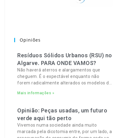
Opiniões
Resíduos Sólidos Urbanos (RSU) no
Algarve. PARA ONDE VAMOS?
Não haverá aterros e alargamentos que
cheguem. É o expectável enquanto não
forem radicalmente alterados os modelos de
recolha, deposição e tratamento de Resíduos
Mais informações »
Sólidos Urbanos (RSU) no Algarve. As
Opinião: Peças usadas, um futuro
verde aqui tão perto
Vivemos numa sociedade ainda muito
marcada pela dicotomia entre, por um lado, a
preocupação de consumir de forma cada vez