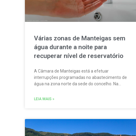
Várias zonas de Manteigas sem
água durante a noite para
recuperar nível de reservatório
A Câmara de Manteigas está a efetuar
interrupções programadas no abastecimento de
água na zona norte da sede do concelho. Na
sequência da redução do caudal das nascentes
que abastecem um dos reservatórios que servem
LEIA MAIS »
aquela vila.