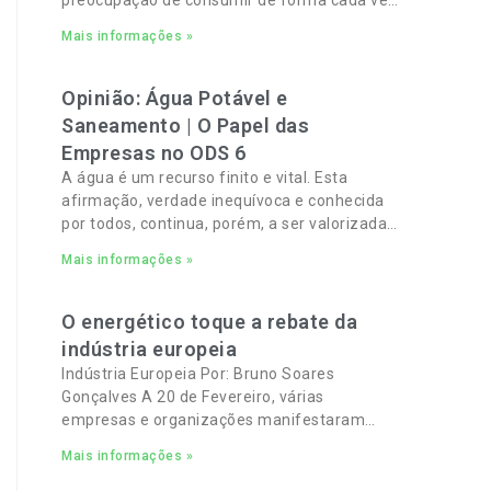
mais verde e sustentável e, por outro, a
Mais informações »
necessidade de gerir orçamentos pessoais e
familiares cada vez mais apertados.
Opinião: Água Potável e
Saneamento | O Papel das
Empresas no ODS 6
A água é um recurso finito e vital. Esta
afirmação, verdade inequívoca e conhecida
por todos, continua, porém, a ser valorizada,
apenas, no abstrato.
Mais informações »
O energético toque a rebate da
indústria europeia
Indústria Europeia Por: Bruno Soares
Gonçalves A 20 de Fevereiro, várias
empresas e organizações manifestaram
total apoio a um pacto industrial europeu
Mais informações »
para complementar o pacto ecológico e
manter empregos