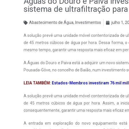
Águas do Douro e Paiva inves
sistema de ultrafiltração pa
Abastecimento de Água
,
Investimentos
julho 1, 2
A solução prevê uma unidade móvel contentorizada de ult
de 45 metros cúbicos de água por hora. Dessa forma, o ob
mesmo tempo, garantir uma resposta mais eficaz em perí
A Águas do Douro e Paiva está a adquirir um novo sistem
Pousada-Gôve, no concelho de Baião, num investimento su
LEIA TAMBÉM:
Estados-Membros investiram 76 mil mil
A solução prevê uma unidade móvel contentorizada de ult
de 45 metros cúbicos de água por hora. Assim, a inicia
consequentemente, garantir uma resposta mais eficaz em
A entrada em exploração do novo equipamento está p