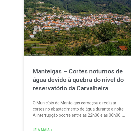
Manteigas – Cortes noturnos de
água devido à quebra do nível do
reservatório da Carvalheira
O Município de Manteigas começou a realizar
cortes no abastecimento de água durante a noite.
A interrupção ocorre entre as 22h00 e as 06h00. A
medida foi adotada devido à redução acentuada
do nível do reservatório da Carvalheira,
LEIA MAIS »