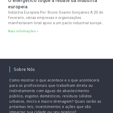
O energético toque a rebate da indústria
europeia
Indústria Europeia Por: Bruno Soares Gonçalves A 20 de
Fevereiro, várias empresas e organizações
manifestaram total apoio a um pacto industrial europeu
para complementar o pacto ecológico e manter
Mais informações »
empregos
Sobre Nós
Como mostrar o que acontece e o que acontecerá
para os profissionais que trabalham direta ou
indiretamente com águas de abastecimento
público, esgotos domésticos, resíduos sólidos
urbanos, micro e macro drenagem? Quais serão as
próximas leis, investimentos e ações que vão
impactar sua cidade ou seu negócio?