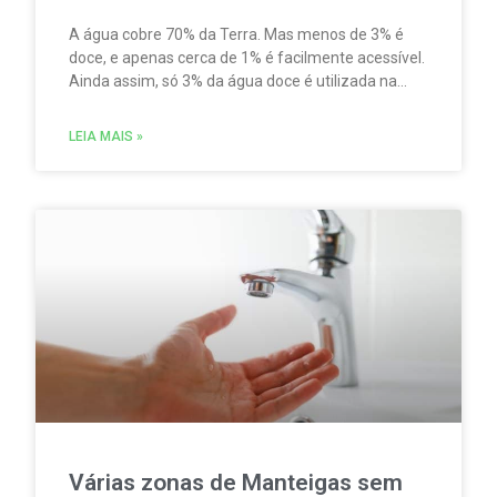
A água cobre 70% da Terra. Mas menos de 3% é
doce, e apenas cerca de 1% é facilmente acessível.
Ainda assim, só 3% da água doce é utilizada na
produção de água potável. Enquanto isso, quase
67% da água doce se destina à agricultura,
LEIA MAIS »
segundo o relatório Wastewater as a Resource, do
Banco Europeu de Investimento (BEI).
Várias zonas de Manteigas sem