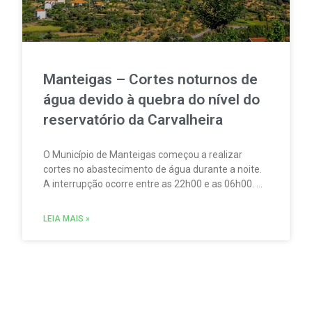
Manteigas – Cortes noturnos de
água devido à quebra do nível do
reservatório da Carvalheira
O Município de Manteigas começou a realizar
cortes no abastecimento de água durante a noite.
A interrupção ocorre entre as 22h00 e as 06h00. A
medida foi adotada devido à redução acentuada
do nível do reservatório da Carvalheira,
LEIA MAIS »
responsável por cerca de 35% do abastecimento
de água à vila.