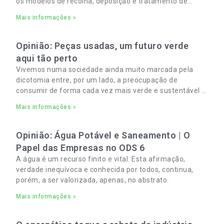
os modelos de recolha, deposição e tratamento de
Resíduos Sólidos Urbanos (RSU) no Algarve. As
Mais informações »
Opinião: Peças usadas, um futuro verde
aqui tão perto
Vivemos numa sociedade ainda muito marcada pela
dicotomia entre, por um lado, a preocupação de
consumir de forma cada vez mais verde e sustentável e,
por outro, a necessidade de gerir orçamentos pessoais
Mais informações »
e familiares cada vez mais apertados.
Opinião: Água Potável e Saneamento | O
Papel das Empresas no ODS 6
A água é um recurso finito e vital. Esta afirmação,
verdade inequívoca e conhecida por todos, continua,
porém, a ser valorizada, apenas, no abstrato.
Mais informações »