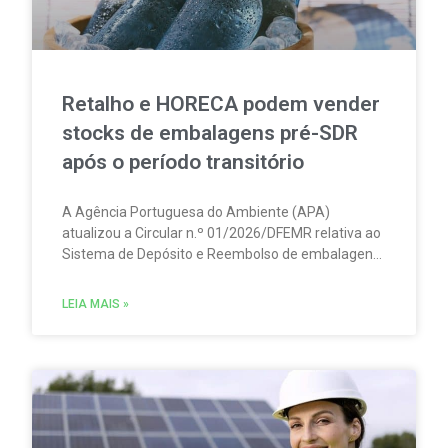
Retalho e HORECA podem vender
stocks de embalagens pré-SDR
após o período transitório
A Agência Portuguesa do Ambiente (APA)
atualizou a Circular n.º 01/2026/DFEMR relativa ao
Sistema de Depósito e Reembolso de embalagens
de bebidas não reutilizáveis (SDR). A atualização
traz um esclarecimento relevante para
LEIA MAIS »
distribuidores, grossistas, estabelecimentos de
comércio a retalho e do setor HORECA.