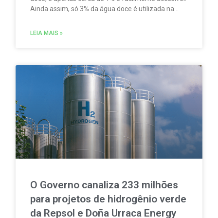
Ainda assim, só 3% da água doce é utilizada na
produção de água potável. Enquanto isso, quase
67% da água doce se destina à agricultura,
LEIA MAIS »
segundo o relatório Wastewater as a Resource, do
Banco Europeu de Investimento (BEI).
O Governo canaliza 233 milhões
para projetos de hidrogênio verde
da Repsol e Doña Urraca Energy