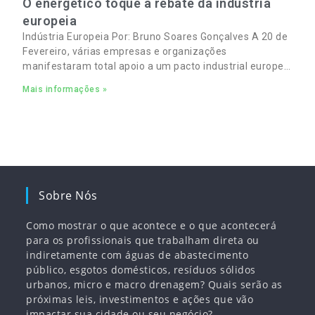
O energético toque a rebate da indústria
europeia
Indústria Europeia Por: Bruno Soares Gonçalves A 20 de
Fevereiro, várias empresas e organizações
manifestaram total apoio a um pacto industrial europeu
para complementar o pacto ecológico e manter
Mais informações »
empregos
Sobre Nós
Como mostrar o que acontece e o que acontecerá
para os profissionais que trabalham direta ou
indiretamente com águas de abastecimento
público, esgotos domésticos, resíduos sólidos
urbanos, micro e macro drenagem? Quais serão as
próximas leis, investimentos e ações que vão
impactar sua cidade ou seu negócio?