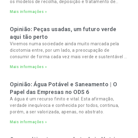
os modelos de recolha, deposição e tratamento de
Resíduos Sólidos Urbanos (RSU) no Algarve. As
Mais informações »
Opinião: Peças usadas, um futuro verde
aqui tão perto
Vivemos numa sociedade ainda muito marcada pela
dicotomia entre, por um lado, a preocupação de
consumir de forma cada vez mais verde e sustentável e,
por outro, a necessidade de gerir orçamentos pessoais
Mais informações »
e familiares cada vez mais apertados.
Opinião: Água Potável e Saneamento | O
Papel das Empresas no ODS 6
A água é um recurso finito e vital. Esta afirmação,
verdade inequívoca e conhecida por todos, continua,
porém, a ser valorizada, apenas, no abstrato.
Mais informações »