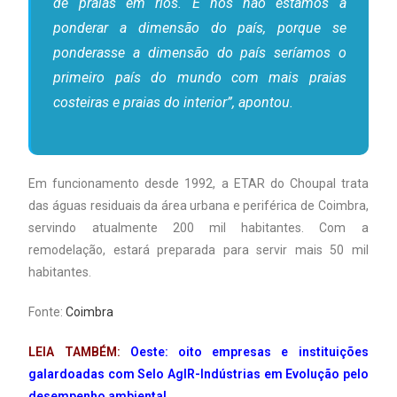
de praias em rios. E nós não estamos a
ponderar a dimensão do país, porque se
ponderasse a dimensão do país seríamos o
primeiro país do mundo com mais praias
costeiras e praias do interior”, apontou.
Em funcionamento desde 1992, a ETAR do Choupal trata
das águas residuais da área urbana e periférica de Coimbra,
servindo atualmente 200 mil habitantes. Com a
remodelação, estará preparada para servir mais 50 mil
habitantes.
Fonte:
Coimbra
LEIA TAMBÉM:
Oeste: oito empresas e instituições
galardoadas com Selo AgIR-Indústrias em Evolução pelo
desempenho ambiental