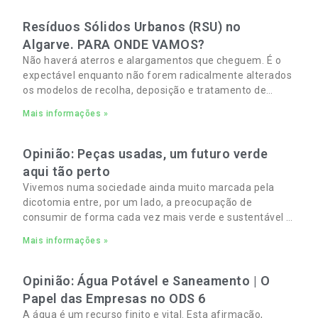
Resíduos Sólidos Urbanos (RSU) no
Algarve. PARA ONDE VAMOS?
Não haverá aterros e alargamentos que cheguem. É o
expectável enquanto não forem radicalmente alterados
os modelos de recolha, deposição e tratamento de
Resíduos Sólidos Urbanos (RSU) no Algarve. As
Mais informações »
Opinião: Peças usadas, um futuro verde
aqui tão perto
Vivemos numa sociedade ainda muito marcada pela
dicotomia entre, por um lado, a preocupação de
consumir de forma cada vez mais verde e sustentável e,
por outro, a necessidade de gerir orçamentos pessoais
Mais informações »
e familiares cada vez mais apertados.
Opinião: Água Potável e Saneamento | O
Papel das Empresas no ODS 6
A água é um recurso finito e vital. Esta afirmação,