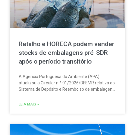
Retalho e HORECA podem vender
stocks de embalagens pré-SDR
após o período transitório
A Agência Portuguesa do Ambiente (APA)
atualizou a Circular n.º 01/2026/DFEMR relativa ao
Sistema de Depósito e Reembolso de embalagens
de bebidas não reutilizáveis (SDR). A atualização
traz um esclarecimento relevante para
LEIA MAIS »
distribuidores, grossistas, estabelecimentos de
comércio a retalho e do setor HORECA.