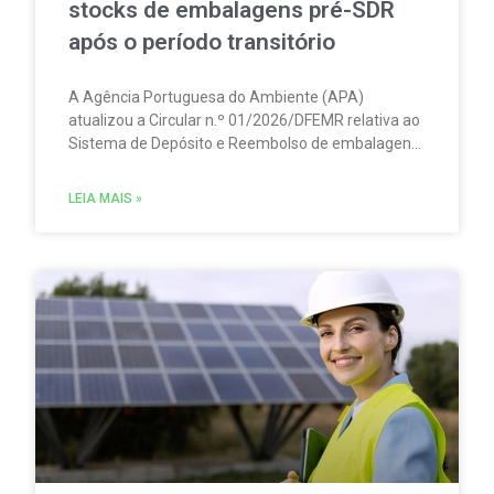
stocks de embalagens pré-SDR
após o período transitório
A Agência Portuguesa do Ambiente (APA)
atualizou a Circular n.º 01/2026/DFEMR relativa ao
Sistema de Depósito e Reembolso de embalagens
de bebidas não reutilizáveis (SDR). A atualização
traz um esclarecimento relevante para
LEIA MAIS »
distribuidores, grossistas, estabelecimentos de
comércio a retalho e do setor HORECA.