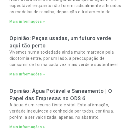
expectável enquanto não forem radicalmente alterados
os modelos de recolha, deposição e tratamento de
Resíduos Sólidos Urbanos (RSU) no Algarve. As
Mais informações »
Opinião: Peças usadas, um futuro verde
aqui tão perto
Vivemos numa sociedade ainda muito marcada pela
dicotomia entre, por um lado, a preocupação de
consumir de forma cada vez mais verde e sustentável e,
por outro, a necessidade de gerir orçamentos pessoais
Mais informações »
e familiares cada vez mais apertados.
Opinião: Água Potável e Saneamento | O
Papel das Empresas no ODS 6
A água é um recurso finito e vital. Esta afirmação,
verdade inequívoca e conhecida por todos, continua,
porém, a ser valorizada, apenas, no abstrato.
Mais informações »