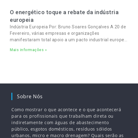
O energético toque a rebate da indústria
europeia
Indústria Europeia Por: Bruno Soares Gonçalves A 20 de
Fevereiro, várias empresas e organizações
manifestaram total apoio a um pacto industrial europeu
para complementar o pacto ecológico e manter
Mais informações »
empregos
Sobre Nós
Como mostrar o que acontece e o que acontecerá
para os profissionais que trabalham direta ou
indiretamente com águas de abastecimento
público, esgotos domésticos, resíduos sólidos
urbanos, micro e macro drenagem? Quais serão as