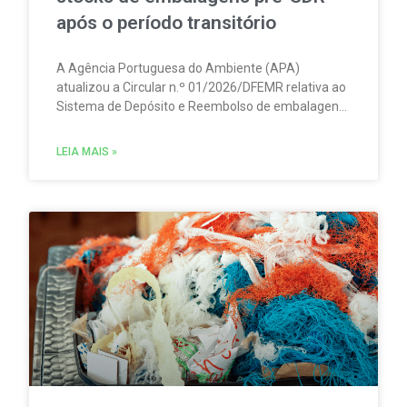
após o período transitório
A Agência Portuguesa do Ambiente (APA)
atualizou a Circular n.º 01/2026/DFEMR relativa ao
Sistema de Depósito e Reembolso de embalagens
de bebidas não reutilizáveis (SDR). A atualização
traz um esclarecimento relevante para
LEIA MAIS »
distribuidores, grossistas, estabelecimentos de
comércio a retalho e do setor HORECA.