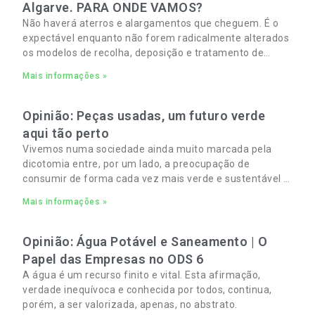
Algarve. PARA ONDE VAMOS?
Não haverá aterros e alargamentos que cheguem. É o
expectável enquanto não forem radicalmente alterados
os modelos de recolha, deposição e tratamento de
Resíduos Sólidos Urbanos (RSU) no Algarve. As
Mais informações »
Opinião: Peças usadas, um futuro verde
aqui tão perto
Vivemos numa sociedade ainda muito marcada pela
dicotomia entre, por um lado, a preocupação de
consumir de forma cada vez mais verde e sustentável e,
por outro, a necessidade de gerir orçamentos pessoais
Mais informações »
e familiares cada vez mais apertados.
Opinião: Água Potável e Saneamento | O
Papel das Empresas no ODS 6
A água é um recurso finito e vital. Esta afirmação,
verdade inequívoca e conhecida por todos, continua,
porém, a ser valorizada, apenas, no abstrato.