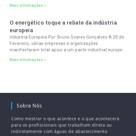
Mais informações »
O energético toque a rebate da indústria
europeia
Indústria Europeia Por: Bruno Soares Gonçalves A 20 de
Fevereiro, várias empresas e organizações
manifestaram total apoio a um pacto industrial europeu
para complementar o pacto ecológico e manter
Mais informações »
empregos
Sobre Nós
Como mostrar o que acontece e o que acontecerá
para os profissionais que trabalham direta ou
indiretamente com águas de abastecimento