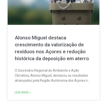
Alonso Miguel destaca
crescimento da valorização de
resíduos nos Açores e redução
histórica da deposição em aterro
O Secretário Regional do Ambiente e Ação
Climática, Alonso Miguel, destacou os resultados
alcançados pela Região Autónoma dos Açores na
gestão de resíduos urbanos em 2025. Além disso,
sublinhou que os dados agora divulgados
LEIA MAIS »
confirmam a consolidação de uma estratégia
assente nos princípios da economia circular e da
valorização dos recursos.