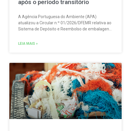
após o período transitório
A Agência Portuguesa do Ambiente (APA)
atualizou a Circular n.º 01/2026/DFEMR relativa ao
Sistema de Depósito e Reembolso de embalagens
de bebidas não reutilizáveis (SDR). A atualização
traz um esclarecimento relevante para
LEIA MAIS »
distribuidores, grossistas, estabelecimentos de
comércio a retalho e do setor HORECA.