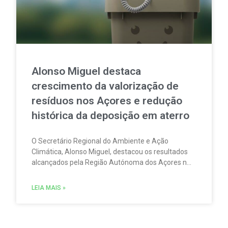
Alonso Miguel destaca
crescimento da valorização de
resíduos nos Açores e redução
histórica da deposição em aterro
O Secretário Regional do Ambiente e Ação
Climática, Alonso Miguel, destacou os resultados
alcançados pela Região Autónoma dos Açores na
gestão de resíduos urbanos em 2025. Além disso,
sublinhou que os dados agora divulgados
LEIA MAIS »
confirmam a consolidação de uma estratégia
assente nos princípios da economia circular e da
valorização dos recursos.