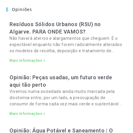
Opiniões
Resíduos Sólidos Urbanos (RSU) no
Algarve. PARA ONDE VAMOS?
Não haverá aterros e alargamentos que cheguem. É o
expectável enquanto não forem radicalmente alterados
os modelos de recolha, deposição e tratamento de
Resíduos Sólidos Urbanos (RSU) no Algarve. As
Mais informações »
Opinião: Peças usadas, um futuro verde
aqui tão perto
Vivemos numa sociedade ainda muito marcada pela
dicotomia entre, por um lado, a preocupação de
consumir de forma cada vez mais verde e sustentável e,
por outro, a necessidade de gerir orçamentos pessoais
Mais informações »
e familiares cada vez mais apertados.
Opinião: Água Potável e Saneamento | O