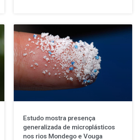
perceber o percurso invisível de um dos recursos
mais estratégicos do século XXI e os desafios
necessários para o proteger.
Estudo mostra presença
generalizada de microplásticos
nos rios Mondego e Vouga