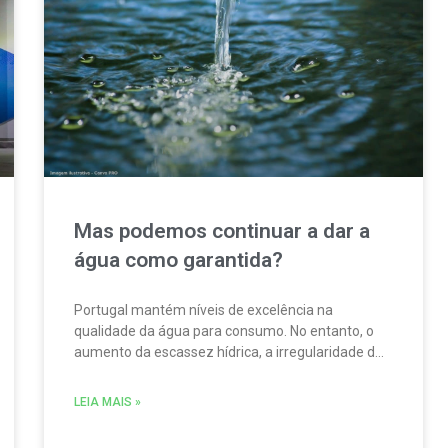
Mas podemos continuar a dar a
água como garantida?
Portugal mantém níveis de excelência na
qualidade da água para consumo. No entanto, o
aumento da escassez hídrica, a irregularidade da
precipitação e a pressão sobre rios e albufeiras
obrigam o país a preparar-se para um futuro mais
LEIA MAIS »
exigente. A campanha “A água não nasce na
torneira”, da EPAL, serve de ponto de partida para