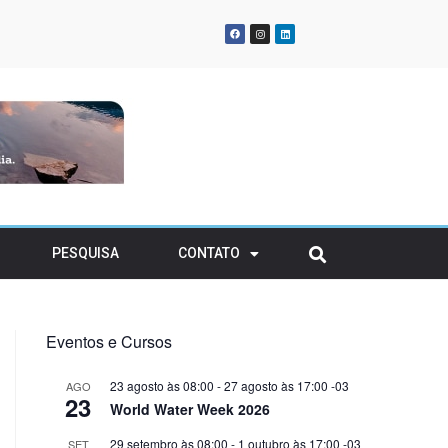
oña Urraca Energy
gia renovável para
atividades em solo
ransitório
PESQUISA
CONTATO
Eventos e Cursos
23 agosto às 08:00
-
27 agosto às 17:00
-03
AGO
23
World Water Week 2026
29 setembro às 08:00
-
1 outubro às 17:00
-03
SET