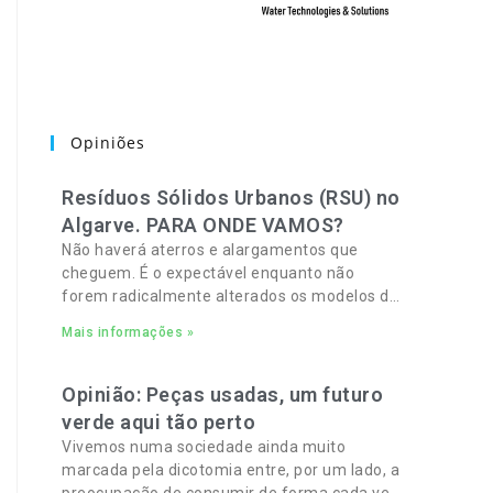
Opiniões
Resíduos Sólidos Urbanos (RSU) no
Algarve. PARA ONDE VAMOS?
Não haverá aterros e alargamentos que
cheguem. É o expectável enquanto não
forem radicalmente alterados os modelos de
recolha, deposição e tratamento de Resíduos
Mais informações »
Sólidos Urbanos (RSU) no Algarve. As
Opinião: Peças usadas, um futuro
verde aqui tão perto
Vivemos numa sociedade ainda muito
marcada pela dicotomia entre, por um lado, a
preocupação de consumir de forma cada vez