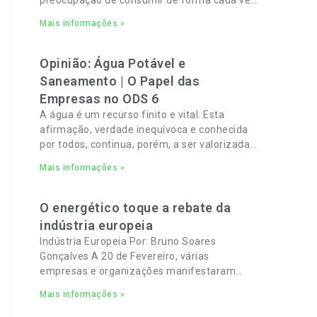
mais verde e sustentável e, por outro, a
Mais informações »
necessidade de gerir orçamentos pessoais e
familiares cada vez mais apertados.
Opinião: Água Potável e
Saneamento | O Papel das
Empresas no ODS 6
A água é um recurso finito e vital. Esta
afirmação, verdade inequívoca e conhecida
por todos, continua, porém, a ser valorizada,
apenas, no abstrato.
Mais informações »
O energético toque a rebate da
indústria europeia
Indústria Europeia Por: Bruno Soares
Gonçalves A 20 de Fevereiro, várias
empresas e organizações manifestaram
total apoio a um pacto industrial europeu
Mais informações »
para complementar o pacto ecológico e
manter empregos