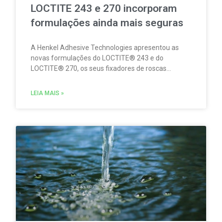
LOCTITE 243 e 270 incorporam
formulações ainda mais seguras
A Henkel Adhesive Technologies apresentou as
novas formulações do LOCTITE® 243 e do
LOCTITE® 270, os seus fixadores de roscas
concebidos para fixar de forma fiável e
permanente a tornilharia metálica, evitando
LEIA MAIS »
movimentos e o risco de afrouxamento provocado
por impactos e vibrações. Estas novidades
refletem o compromisso contínuo da Henkel em
melhorar o desempenho dos seus produtos,
combinando fiabilidade mecânica e segurança.