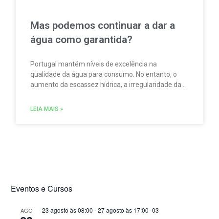
Mas podemos continuar a dar a
água como garantida?
Portugal mantém níveis de excelência na
qualidade da água para consumo. No entanto, o
aumento da escassez hídrica, a irregularidade da
precipitação e a pressão sobre rios e albufeiras
obrigam o país a preparar-se para um futuro mais
LEIA MAIS »
exigente. A campanha “A água não nasce na
torneira”, da EPAL, serve de ponto de partida para
perceber o percurso invisível de um dos recursos
mais estratégicos do século XXI e os desafios
necessários para o proteger.
Eventos e Cursos
23 agosto às 08:00
-
27 agosto às 17:00
-03
AGO