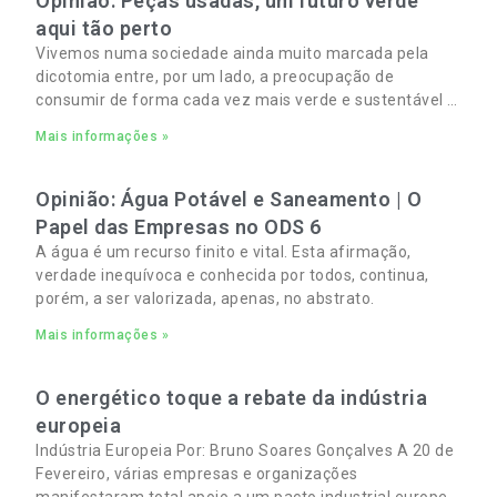
Opinião: Peças usadas, um futuro verde
aqui tão perto
Vivemos numa sociedade ainda muito marcada pela
dicotomia entre, por um lado, a preocupação de
consumir de forma cada vez mais verde e sustentável e,
por outro, a necessidade de gerir orçamentos pessoais
Mais informações »
e familiares cada vez mais apertados.
Opinião: Água Potável e Saneamento | O
Papel das Empresas no ODS 6
A água é um recurso finito e vital. Esta afirmação,
verdade inequívoca e conhecida por todos, continua,
porém, a ser valorizada, apenas, no abstrato.
Mais informações »
O energético toque a rebate da indústria
europeia
Indústria Europeia Por: Bruno Soares Gonçalves A 20 de
Fevereiro, várias empresas e organizações
manifestaram total apoio a um pacto industrial europeu