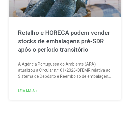
Retalho e HORECA podem vender
stocks de embalagens pré-SDR
após o período transitório
A Agência Portuguesa do Ambiente (APA)
atualizou a Circular n.º 01/2026/DFEMR relativa ao
Sistema de Depósito e Reembolso de embalagens
de bebidas não reutilizáveis (SDR). A atualização
traz um esclarecimento relevante para
LEIA MAIS »
distribuidores, grossistas, estabelecimentos de
comércio a retalho e do setor HORECA.