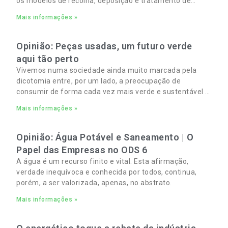
os modelos de recolha, deposição e tratamento de
Resíduos Sólidos Urbanos (RSU) no Algarve. As
Mais informações »
Opinião: Peças usadas, um futuro verde
aqui tão perto
Vivemos numa sociedade ainda muito marcada pela
dicotomia entre, por um lado, a preocupação de
consumir de forma cada vez mais verde e sustentável e,
por outro, a necessidade de gerir orçamentos pessoais
Mais informações »
e familiares cada vez mais apertados.
Opinião: Água Potável e Saneamento | O
Papel das Empresas no ODS 6
A água é um recurso finito e vital. Esta afirmação,
verdade inequívoca e conhecida por todos, continua,
porém, a ser valorizada, apenas, no abstrato.
Mais informações »