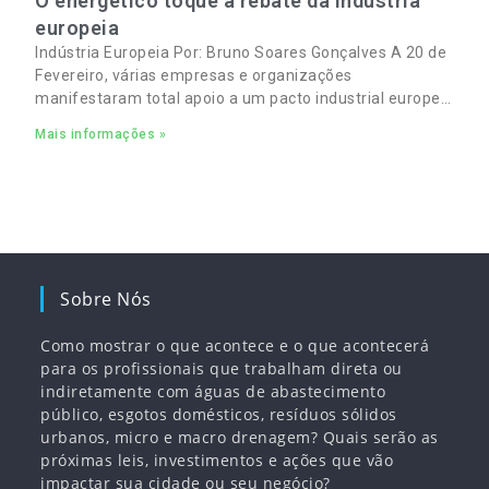
O energético toque a rebate da indústria
europeia
Indústria Europeia Por: Bruno Soares Gonçalves A 20 de
Fevereiro, várias empresas e organizações
manifestaram total apoio a um pacto industrial europeu
para complementar o pacto ecológico e manter
Mais informações »
empregos
Sobre Nós
Como mostrar o que acontece e o que acontecerá
para os profissionais que trabalham direta ou
indiretamente com águas de abastecimento
público, esgotos domésticos, resíduos sólidos
urbanos, micro e macro drenagem? Quais serão as
próximas leis, investimentos e ações que vão
impactar sua cidade ou seu negócio?