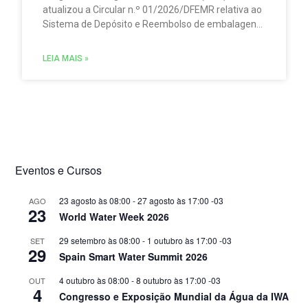
atualizou a Circular n.º 01/2026/DFEMR relativa ao
Sistema de Depósito e Reembolso de embalagens
de bebidas não reutilizáveis (SDR). A atualização
traz um esclarecimento relevante para
LEIA MAIS »
distribuidores, grossistas, estabelecimentos de
comércio a retalho e do setor HORECA.
Eventos e Cursos
23 agosto às 08:00
-
27 agosto às 17:00
-03
AGO
23
World Water Week 2026
29 setembro às 08:00
-
1 outubro às 17:00
-03
SET
29
Spain Smart Water Summit 2026
4 outubro às 08:00
-
8 outubro às 17:00
-03
OUT
4
Congresso e Exposição Mundial da Água da IWA