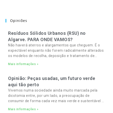
Opiniões
Resíduos Sólidos Urbanos (RSU) no
Algarve. PARA ONDE VAMOS?
Não haverá aterros e alargamentos que cheguem. É o
expectável enquanto não forem radicalmente alterados
os modelos de recolha, deposição e tratamento de
Resíduos Sólidos Urbanos (RSU) no Algarve. As
Mais informações »
Opinião: Peças usadas, um futuro verde
aqui tão perto
Vivemos numa sociedade ainda muito marcada pela
dicotomia entre, por um lado, a preocupação de
consumir de forma cada vez mais verde e sustentável e,
por outro, a necessidade de gerir orçamentos pessoais
Mais informações »
e familiares cada vez mais apertados.