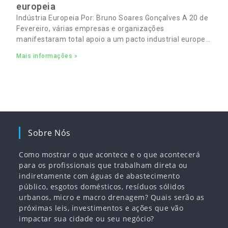
europeia
Indústria Europeia Por: Bruno Soares Gonçalves A 20 de
Fevereiro, várias empresas e organizações
manifestaram total apoio a um pacto industrial europeu
para complementar o pacto ecológico e manter
Mais informações »
empregos
Sobre Nós
Como mostrar o que acontece e o que acontecerá
para os profissionais que trabalham direta ou
indiretamente com águas de abastecimento
público, esgotos domésticos, resíduos sólidos
urbanos, micro e macro drenagem? Quais serão as
próximas leis, investimentos e ações que vão
impactar sua cidade ou seu negócio?