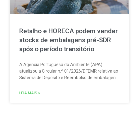
Retalho e HORECA podem vender
stocks de embalagens pré-SDR
após o período transitório
A Agência Portuguesa do Ambiente (APA)
atualizou a Circular n.º 01/2026/DFEMR relativa ao
Sistema de Depósito e Reembolso de embalagens
de bebidas não reutilizáveis (SDR). A atualização
traz um esclarecimento relevante para
LEIA MAIS »
distribuidores, grossistas, estabelecimentos de
comércio a retalho e do setor HORECA.