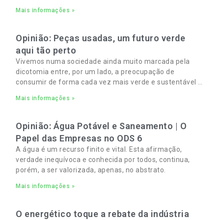
Resíduos Sólidos Urbanos (RSU) no Algarve. As
Mais informações »
Opinião: Peças usadas, um futuro verde
aqui tão perto
Vivemos numa sociedade ainda muito marcada pela
dicotomia entre, por um lado, a preocupação de
consumir de forma cada vez mais verde e sustentável e,
por outro, a necessidade de gerir orçamentos pessoais
Mais informações »
e familiares cada vez mais apertados.
Opinião: Água Potável e Saneamento | O
Papel das Empresas no ODS 6
A água é um recurso finito e vital. Esta afirmação,
verdade inequívoca e conhecida por todos, continua,
porém, a ser valorizada, apenas, no abstrato.
Mais informações »
O energético toque a rebate da indústria