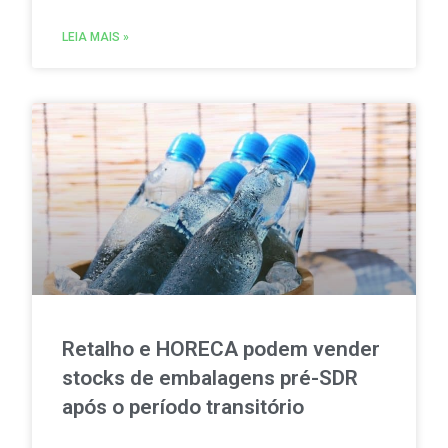
agrícolas, pesca, aquicultura, circulação
motorizada e sobrevoos nas áreas abrangidas pela
LEIA MAIS »
Rede Natura 2000.
Retalho e HORECA podem vender
stocks de embalagens pré-SDR
após o período transitório