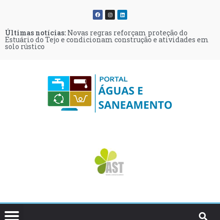
Últimas notícias:
Últimas notícias:
Últimas notícias:
Últimas notícias:
Últimas notícias:
Últimas notícias:
Novas regras reforçam proteção do
Retalho e HORECA podem vender stocks
Procura de profissionais em empregos
Várias zonas de Manteigas sem água
LOCTITE 243 e 270 incorporam
Encontro O Futuro da Qualidade da Água:
Estuário do Tejo e condicionam construção e atividades em
de embalagens pré-SDR após o período transitório
verdes deve crescer 15% este ano
durante a noite para recuperar nível de reservatório
formulações ainda mais seguras
emergências, inovação e pessoas
solo rústico