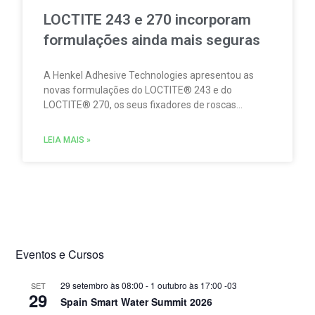
LOCTITE 243 e 270 incorporam
formulações ainda mais seguras
A Henkel Adhesive Technologies apresentou as
novas formulações do LOCTITE® 243 e do
LOCTITE® 270, os seus fixadores de roscas
concebidos para fixar de forma fiável e
permanente a tornilharia metálica, evitando
LEIA MAIS »
movimentos e o risco de afrouxamento provocado
por impactos e vibrações. Estas novidades
refletem o compromisso contínuo da Henkel em
melhorar o desempenho dos seus produtos,
combinando fiabilidade mecânica e segurança.
Eventos e Cursos
29 setembro às 08:00
-
1 outubro às 17:00
-03
SET
29
Spain Smart Water Summit 2026