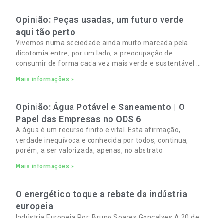
Opinião: Peças usadas, um futuro verde
aqui tão perto
Vivemos numa sociedade ainda muito marcada pela
dicotomia entre, por um lado, a preocupação de
consumir de forma cada vez mais verde e sustentável e,
por outro, a necessidade de gerir orçamentos pessoais
Mais informações »
e familiares cada vez mais apertados.
Opinião: Água Potável e Saneamento | O
Papel das Empresas no ODS 6
A água é um recurso finito e vital. Esta afirmação,
verdade inequívoca e conhecida por todos, continua,
porém, a ser valorizada, apenas, no abstrato.
Mais informações »
O energético toque a rebate da indústria
europeia
Indústria Europeia Por: Bruno Soares Gonçalves A 20 de