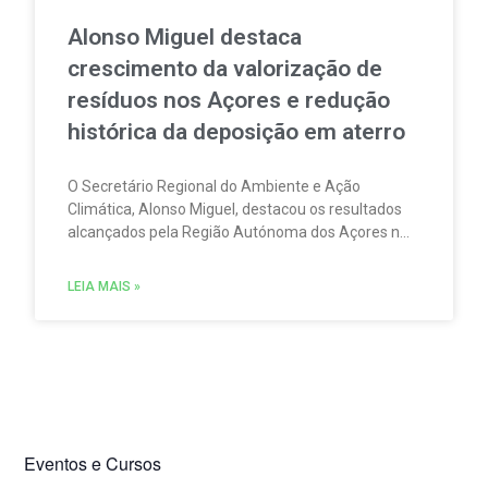
Alonso Miguel destaca
crescimento da valorização de
resíduos nos Açores e redução
histórica da deposição em aterro
O Secretário Regional do Ambiente e Ação
Climática, Alonso Miguel, destacou os resultados
alcançados pela Região Autónoma dos Açores na
gestão de resíduos urbanos em 2025. Além disso,
sublinhou que os dados agora divulgados
LEIA MAIS »
confirmam a consolidação de uma estratégia
assente nos princípios da economia circular e da
valorização dos recursos.
Eventos e Cursos