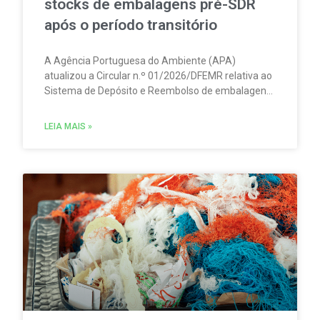
stocks de embalagens pré-SDR
após o período transitório
A Agência Portuguesa do Ambiente (APA)
atualizou a Circular n.º 01/2026/DFEMR relativa ao
Sistema de Depósito e Reembolso de embalagens
de bebidas não reutilizáveis (SDR). A atualização
traz um esclarecimento relevante para
LEIA MAIS »
distribuidores, grossistas, estabelecimentos de
comércio a retalho e do setor HORECA.