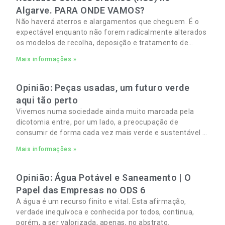
Algarve. PARA ONDE VAMOS?
Não haverá aterros e alargamentos que cheguem. É o
expectável enquanto não forem radicalmente alterados
os modelos de recolha, deposição e tratamento de
Resíduos Sólidos Urbanos (RSU) no Algarve. As
Mais informações »
Opinião: Peças usadas, um futuro verde
aqui tão perto
Vivemos numa sociedade ainda muito marcada pela
dicotomia entre, por um lado, a preocupação de
consumir de forma cada vez mais verde e sustentável e,
por outro, a necessidade de gerir orçamentos pessoais
Mais informações »
e familiares cada vez mais apertados.
Opinião: Água Potável e Saneamento | O
Papel das Empresas no ODS 6
A água é um recurso finito e vital. Esta afirmação,
verdade inequívoca e conhecida por todos, continua,
porém, a ser valorizada, apenas, no abstrato.